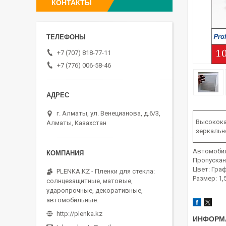
КОНТАКТЫ
+7 (707) 818-77-11
+7 (776) 006-58-46
г. Алматы, ул. Венецианова, д.6/3,
Высокока
Алматы, Казахстан
зеркально
Автомобил
Пропускан
Цвет: Гра
PLENKA.KZ - Пленки для стекла:
Размер: 1,5
солнцезащитные, матовые,
ударопрочные, декоративные,
автомобильные.
http://plenka.kz
ИНФОРМ