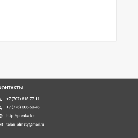
+7 (707) 818-77-11
+7 (776) 006-58-46
http://plenka.kz
talan_almaty@mail.ru