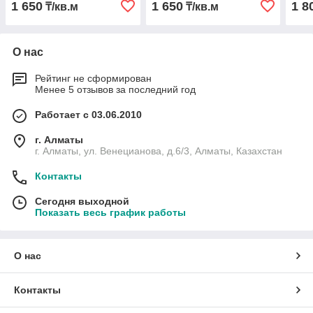
1 650
1 650
1 8
₸/кв.м
₸/кв.м
плёнка на окна от жары!
О нас
Рейтинг не сформирован
Менее 5 отзывов за последний год
Работает с 03.06.2010
г. Алматы
г. Алматы, ул. Венецианова, д.6/3, Алматы, Казахстан
Контакты
Сегодня выходной
Показать весь график работы
О нас
Контакты