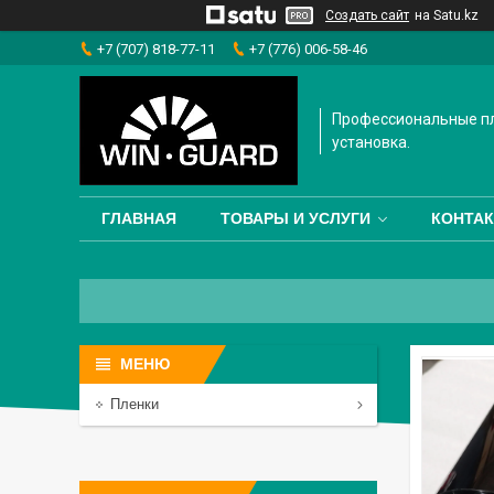
Создать сайт
на Satu.kz
+7 (707) 818-77-11
+7 (776) 006-58-46
Профессиональные пл
установка.
ГЛАВНАЯ
ТОВАРЫ И УСЛУГИ
КОНТА
Пленки