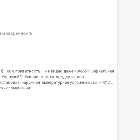
договоренности
:🔒 100% приватность — не видно даже ночью✨ Зеркальная
% УФ-лучей💪 Усиливает стекло, удерживает
Установка: наружнаяТемпературная устойчивость: –40°С …
ских помещений.