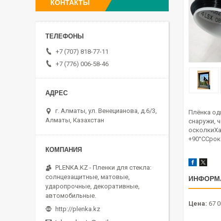
КОНТАКТЫ
+7 (707) 818-77-11
+7 (776) 006-58-46
г. Алматы, ул. Венецианова, д.6/3,
Плёнка од
Алматы, Казахстан
снаружи, 
осколкиХа
+90°ССрок
PLENKA.KZ - Пленки для стекла:
солнцезащитные, матовые,
ИНФОРМ
ударопрочные, декоративные,
автомобильные.
Цена:
67 0
http://plenka.kz