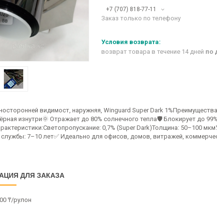
+7 (707) 818-77-11
Заказ только по телефону
возврат товара в течение 14 дней
по 
носторонней видимост, наружняя, Winguard Super Dark 1%Преимущества
чёрная изнутри🌞 Отражает до 80% солнечного тепла🛡️ Блокирует до 99
рактеристики:Светопропускание: 0,7% (Super Dark)Толщина: 50–100 мкм
 службы: 7–10 лет✅ Идеально для офисов, домов, витражей, коммерче
АЦИЯ ДЛЯ ЗАКАЗА
00 ₸/рулон