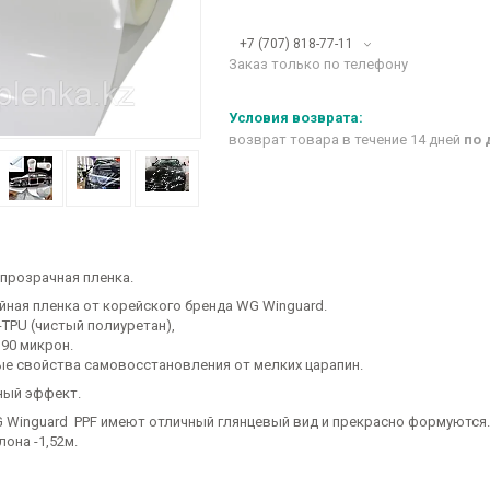
+7 (707) 818-77-11
Заказ только по телефону
возврат товара в течение 14 дней
по 
 прозрачная пленка.
йная пленка от корейского бренда WG Winguard.
-TPU (чистый полиуретан),
190 микрон.
е свойства самовосстановления от мелких царапин.
ный эффект.
 Winguard PPF имеют отличный глянцевый вид и прекрасно формуются.
лона -1,52м.