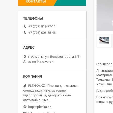
КОНТАКТЫ
+7 (707) 818-77-11
+7 (776) 006-58-46
г. Алматы, ул. Венецианова, д.6/3,
Алматы, Казахстан
Глянцевая
Антиграви
Материал 
Толщина -
Улучшенны
PLENKA.KZ - Пленки для стекла:
солнцезащитные, матовые,
Гидрофоб
ударопрочные, декоративные,
Пленки WG
автомобильные.
Ширина ру
http://plenka.kz