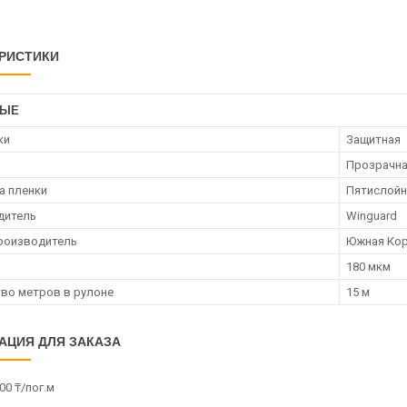
РИСТИКИ
НЫЕ
ки
Защитная
Прозрачн
а пленки
Пятислойн
дитель
Winguard
роизводитель
Южная Ко
180 мкм
во метров в рулоне
15 м
АЦИЯ ДЛЯ ЗАКАЗА
00 ₸/пог.м