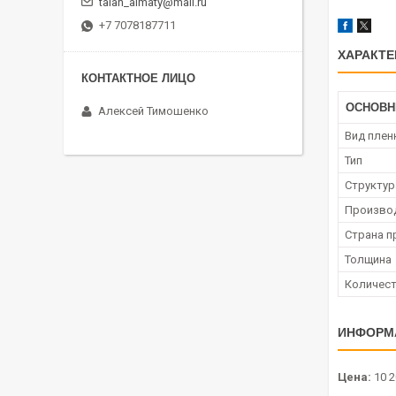
talan_almaty@mail.ru
+7 7078187711
ХАРАКТЕ
ОСНОВ
Алексей Тимошенко
Вид плен
Тип
Структур
Произво
Страна п
Толщина
Количест
ИНФОРМ
Цена:
10 2